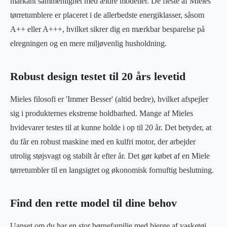
markant sammenlignet med ældre modeller. De fleste af Mieles
tørretumblere er placeret i de allerbedste energiklasser, såsom
A++ eller A+++, hvilket sikrer dig en mærkbar besparelse på
elregningen og en mere miljøvenlig husholdning.
Robust design testet til 20 års levetid
Mieles filosofi er 'Immer Besser' (altid bedre), hvilket afspejler
sig i produkternes ekstreme holdbarhed. Mange af Mieles
hvidevarer testes til at kunne holde i op til 20 år. Det betyder, at
du får en robust maskine med en kulfri motor, der arbejder
utrolig støjsvagt og stabilt år efter år. Det gør købet af en Miele
tørretumbler til en langsigtet og økonomisk fornuftig beslutning.
Find den rette model til dine behov
Uanset om du har en stor børnefamilie med bjerge af vasketøj,