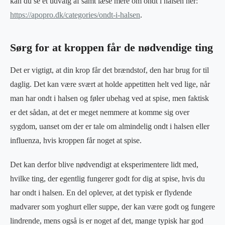
kan du se et udvalg af samt læse mere om ondt i halsen her:
https://apopro.dk/categories/ondt-i-halsen
.
Sørg for at kroppen får de nødvendige ting
Det er vigtigt, at din krop får det brændstof, den har brug for til
daglig. Det kan være svært at holde appetitten helt ved lige, når
man har ondt i halsen og føler ubehag ved at spise, men faktisk
er det sådan, at det er meget nemmere at komme sig over
sygdom, uanset om der er tale om almindelig ondt i halsen eller
influenza, hvis kroppen får noget at spise.
Det kan derfor blive nødvendigt at eksperimentere lidt med,
hvilke ting, der egentlig fungerer godt for dig at spise, hvis du
har ondt i halsen. En del oplever, at det typisk er flydende
madvarer som yoghurt eller suppe, der kan være godt og fungere
lindrende, mens også is er noget af det, mange typisk har god