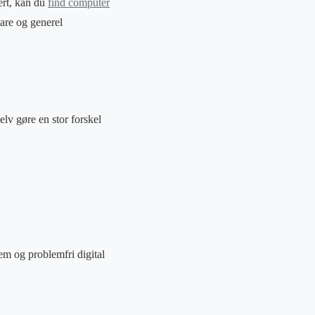
kert, kan du
find computer
ware og generel
elv gøre en stor forskel
nem og problemfri digital