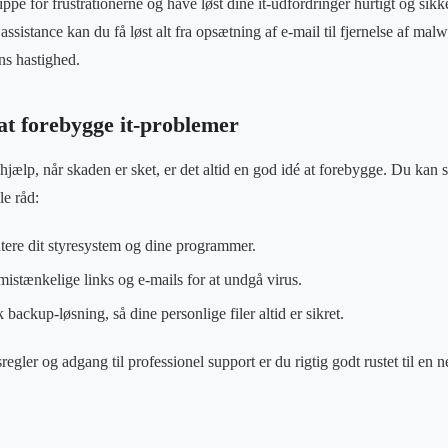
lippe for frustrationerne og have løst dine it-udfordringer hurtigt og sik
assistance kan du få løst alt fra opsætning af e-mail til fjernelse af mal
ns hastighed.
 at forebygge it-problemer
jælp, når skaden er sket, er det altid en god idé at forebygge. Du kan s
le råd:
atere dit styresystem og dine programmer.
mistænkelige links og e-mails for at undgå virus.
 backup-løsning, så dine personlige filer altid er sikret.
egler og adgang til professionel support er du rigtig godt rustet til en 