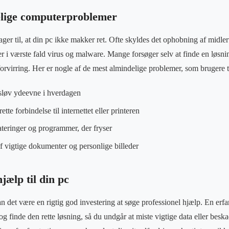
elige computerproblemer
er til, at din pc ikke makker ret. Ofte skyldes det ophobning af midlert
er i værste fald virus og malware. Mange forsøger selv at finde en løsn
 forvirring. Her er nogle af de mest almindelige problemer, som brugere 
sløv ydeevne i hverdagen
te forbindelse til internettet eller printeren
teringer og programmer, der fryser
 vigtige dokumenter og personlige billeder
jælp til din pc
n det være en rigtig god investering at søge professionel hjælp. En erfa
g finde den rette løsning, så du undgår at miste vigtige data eller beska