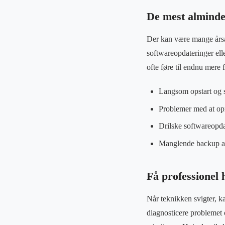
De mest almind
Der kan være mange årsag
softwareopdateringer ell
ofte føre til endnu mere
Langsom opstart og 
Problemer med at opret
Drilske softwareopda
Manglende backup af
Få professionel h
Når teknikken svigter, ka
diagnosticere problemet o