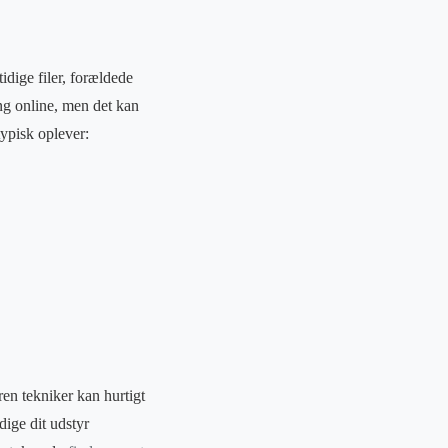
idige filer, forældede
ing online, men det kan
typisk oplever:
ren tekniker kan hurtigt
dige dit udstyr