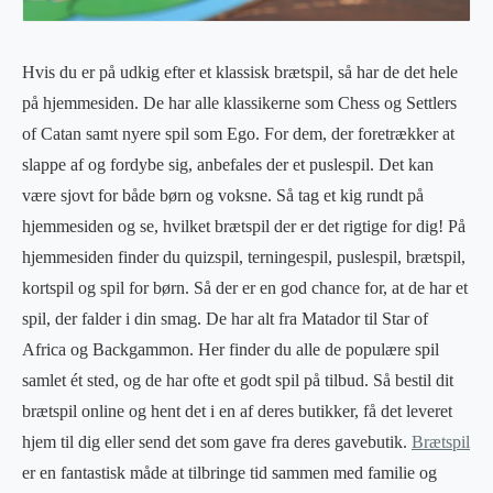
Hvis du er på udkig efter et klassisk brætspil, så har de det hele
på hjemmesiden. De har alle klassikerne som Chess og Settlers
of Catan samt nyere spil som Ego. For dem, der foretrækker at
slappe af og fordybe sig, anbefales der et puslespil. Det kan
være sjovt for både børn og voksne. Så tag et kig rundt på
hjemmesiden og se, hvilket brætspil der er det rigtige for dig! På
hjemmesiden finder du quizspil, terningespil, puslespil, brætspil,
kortspil og spil for børn. Så der er en god chance for, at de har et
spil, der falder i din smag. De har alt fra Matador til Star of
Africa og Backgammon. Her finder du alle de populære spil
samlet ét sted, og de har ofte et godt spil på tilbud. Så bestil dit
brætspil online og hent det i en af deres butikker, få det leveret
hjem til dig eller send det som gave fra deres gavebutik.
Brætspil
er en fantastisk måde at tilbringe tid sammen med familie og